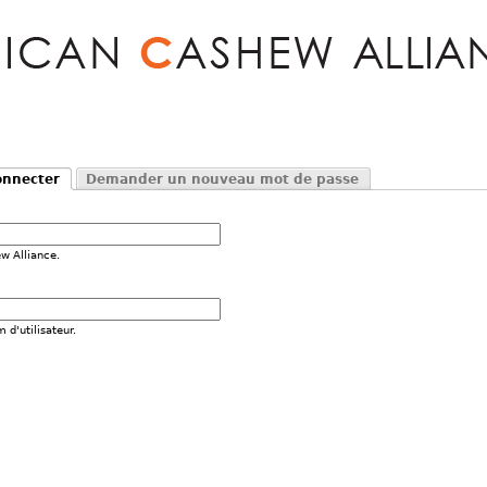
Jump to navigation
onnecter
Demander un nouveau mot de passe
t actif)
ew Alliance.
 d'utilisateur.